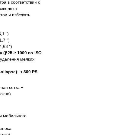
ра в соответствии с
озволяют
стои и избежать
,1 ")
1,7 ")
4,63 ")
н (β25 ≥ 1000 по ISO
 удаления мелких
llapse):
≈ 300 PSI
ная сетка +
окно)
и мобильного
износа
ьтры)