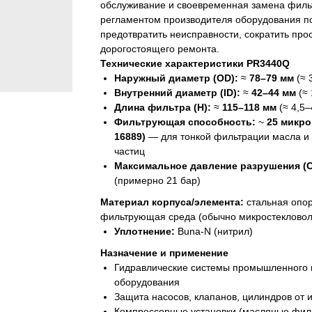
обслуживание и своевременная замена фильт
регламентом производителя оборудования п
предотвратить неисправности, сократить про
дорогостоящего ремонта.
Технические характеристики PR3440Q
Наружный диаметр (OD):
≈
78–79 мм
(≈ 3
Внутренний диаметр (ID):
≈
42–44 мм
(≈ 
Длина фильтра (H):
≈
115–118 мм
(≈ 4,5–
Фильтрующая способность:
~
25 микро
16889)
— для тонкой фильтрации масла и
частиц
Максимальное давление разрушения (Co
(примерно 21 бар)
Материал корпуса/элемента:
стальная опор
фильтрующая среда (обычно микростекловол
Уплотнение:
Buna-N (нитрил)
Назначение и применение
Гидравлические системы промышленного 
оборудования
Защита насосов, клапанов, цилиндров от 
Компрессорные установки (масляные фил