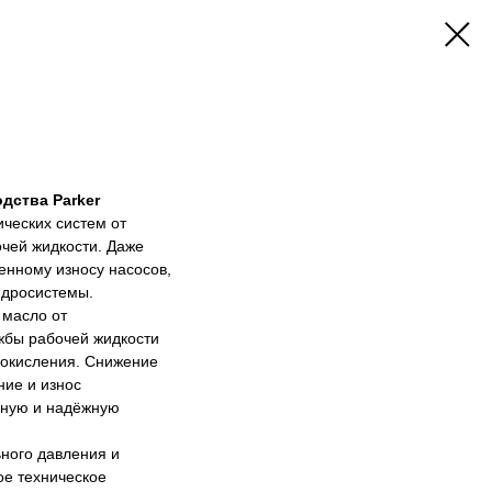
дства Parker
ческих систем от
чей жидкости. Даже
енному износу насосов,
идросистемы.
 масло от
жбы рабочей жидкости
 окисления. Снижение
ние и износ
ьную и надёжную
ного давления и
ое техническое